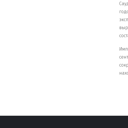
Сау
год
экс
выр
сост
Имп
сен
сок
нах