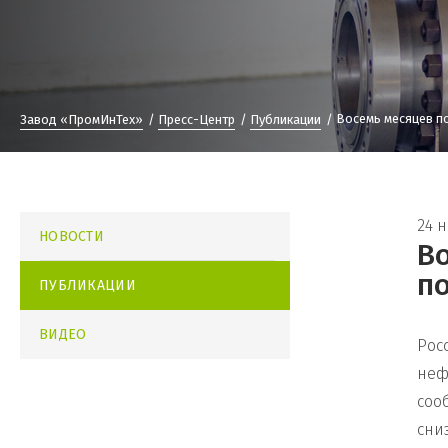
Восемь месяцев п
Завод «ПромИнТех»
Пресс-Центр
Публикации
24 
НОВОСТИ
В
п
ПУБЛИКАЦИИ
ВИДЕО
Рос
неф
соо
сни