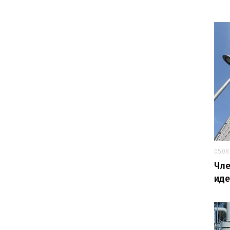
05.08
Чле
иде