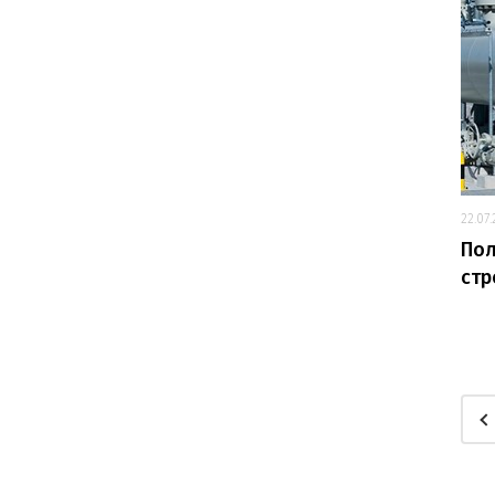
22.07
Пол
стр